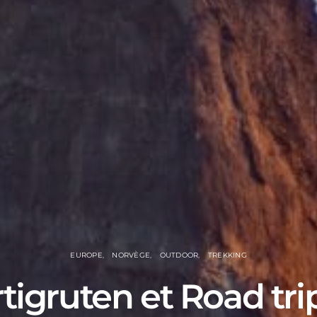
EUROPE
NORVÈGE
OUTDOOR
TREKKING
tigruten et Road tri