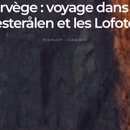
rvège : voyage dans 
sterålen et les Lofo
19 JUIN 2017
CLO & CLEM