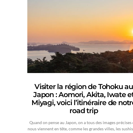
Visiter la région de Tohoku au
Japon : Aomori, Akita, Iwate e
Miyagi, voici l’itinéraire de notr
road trip
Quand on pense au Japon, on a tous des images précises 
nous viennent en tête, comme les grandes villes, les sushis,