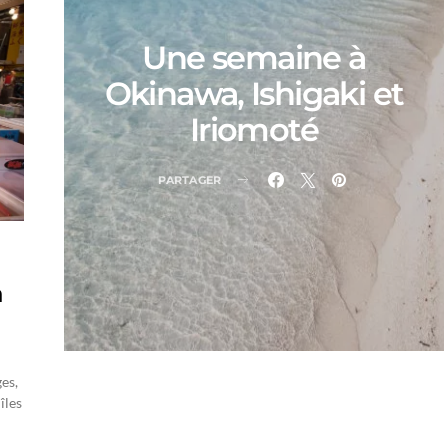
Une semaine à
Okinawa, Ishigaki et
Iriomoté
PARTAGER
à
es,
îles