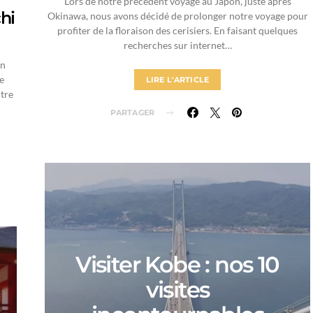
Lors de notre précédent voyage au Japon, juste après
hi
Okinawa, nous avons décidé de prolonger notre voyage pour
profiter de la floraison des cerisiers. En faisant quelques
recherches sur internet…
in
e
LIRE L'ARTICLE
tre
PARTAGER
Visiter Kobe : nos 10
visites