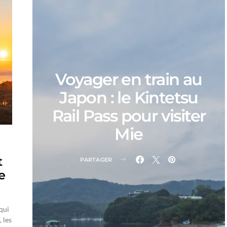
Voyager en train au
Japon : le Kintetsu
Rail Pass pour visiter
Mie
t
PARTAGER
e
qui
 les