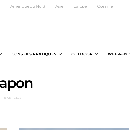
e
Amérique du Nord
Asie
Europe
Océanie
CONSEILS PRATIQUES
OUTDOOR
WEEK-EN
Japon
8 ARTICLES