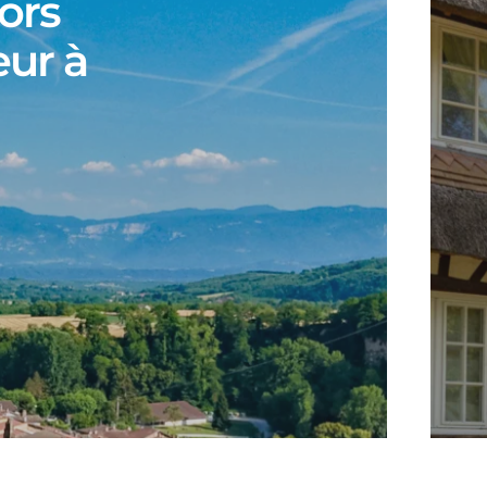
cors
eur à