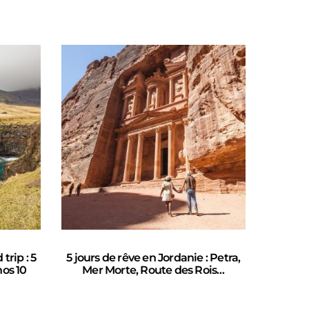
trip : 5
5 jours de rêve en Jordanie : Petra,
Le su
nos 10
Mer Morte, Route des Rois…
brous
l’Is