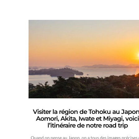
Visiter la région de Tohoku au Japon
Aomori, Akita, Iwate et Miyagi, voici
l’itinéraire de notre road trip
Quand on pense au Japon, on a tous des images précises 