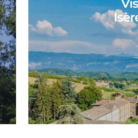
Vis
Isèr