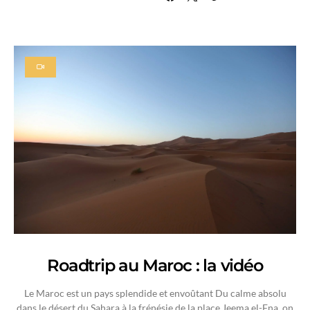
Roadtrip au Maroc : la vidéo
Le Maroc est un pays splendide et envoûtant Du calme absolu
dans le désert du Sahara à la frénésie de la place Jeema el-Fna, on