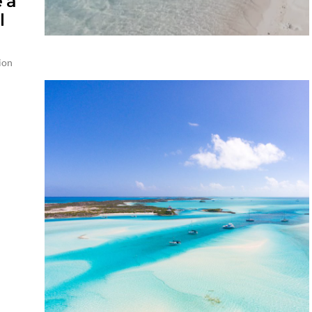
e à
l
ion