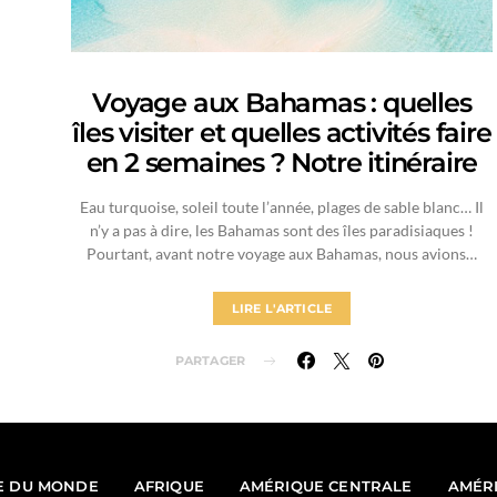
Voyage aux Bahamas : quelles
îles visiter et quelles activités faire
en 2 semaines ? Notre itinéraire
Eau turquoise, soleil toute l’année, plages de sable blanc… Il
n’y a pas à dire, les Bahamas sont des îles paradisiaques !
Pourtant, avant notre voyage aux Bahamas, nous avions…
LIRE L'ARTICLE
PARTAGER
E DU MONDE
AFRIQUE
AMÉRIQUE CENTRALE
AMÉR