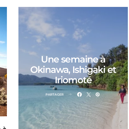
Une semaine à
Okinawa, Ishigaki et
Iriomoté
PARTAGER