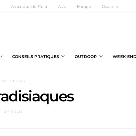
e
Amérique du Nord
Asie
Europe
Océanie
CONSEILS PRATIQUES
OUTDOOR
WEEK-EN
POSTS BY TAG
radisiaques
3 ARTICLES