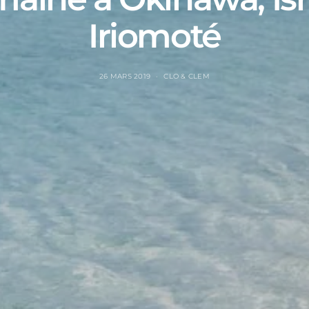
Iriomoté
26 MARS 2019
CLO & CLEM