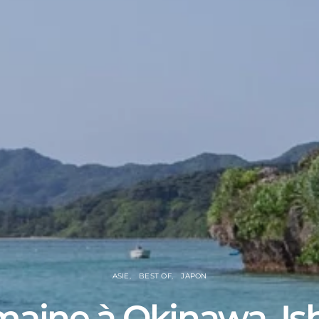
ASIE
BEST OF
JAPON
aine à Okinawa, Ish