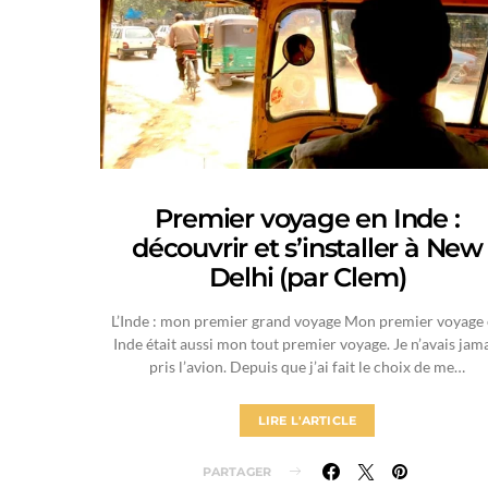
Premier voyage en Inde :
découvrir et s’installer à New
Delhi (par Clem)
L’Inde : mon premier grand voyage Mon premier voyage
Inde était aussi mon tout premier voyage. Je n’avais jam
pris l’avion. Depuis que j’ai fait le choix de me…
LIRE L'ARTICLE
PARTAGER