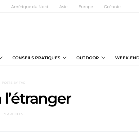
e
Amérique du Nord
Asie
Europe
Océanie
CONSEILS PRATIQUES
OUTDOOR
WEEK-EN
POSTS BY TAG
à l’étranger
9 ARTICLES