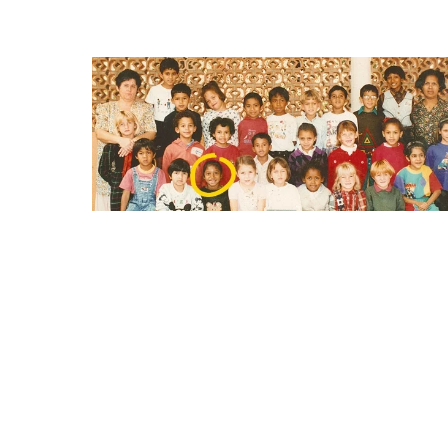
Vivre à Madagascar : Une
enfance hors du commun (pa
Clo)
Vivre à Madagascar : j’ai passé toute mon enfance à
Antananarivo… Vivre à Madagascar c’est vivre sur une d