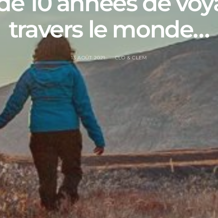
 de 10 années de voy
travers le monde…
13 AOÛT 2021
CLO & CLEM