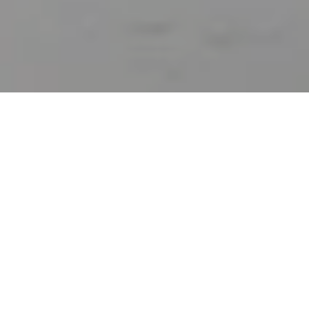
Lors de notre précédent voyage au Japon, juste après
Okinawa, nous avons décidé de prolonger notre voyage
pour profiter de la floraison des cerisiers. En faisant
quelques recherches sur internet sur les endroits où voir
des cerisiers en fleurs au Japon, nous avions noté Himeji en
haut de la liste. Mais fin mars, la floraison n’avait pas encore
commencé. Après Osaka et Kyoto, nous avons donc visité
Tokyo et le Mont Fuji et sommes rentrés en France au
moment où la floraison commençait tout juste. Himeji était
donc un rendez-vous raté pour nous. Cette fois, après avoir