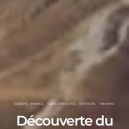
EUROPE
FRANCE
IDÉES WEEK-END
OUTDOOR
TREKKING
Découverte du