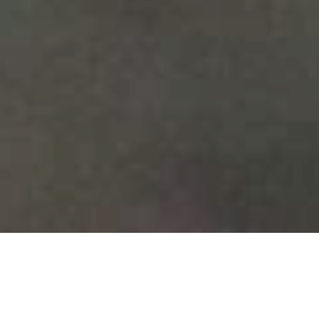
Nous pensions que pour voir des ours et des loups
sauvages, il fallait forcément traverser l’Atlantique et aller
au Canada ou en Alaska. Mais à notre grande surprise, on