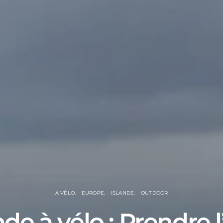
A VÉLO
EUROPE
ISLANDE
OUTDOOR
nde à vélo : Prendre 