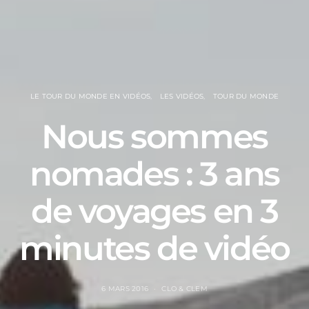
LE TOUR DU MONDE EN VIDÉOS
LES VIDÉOS
TOUR DU MONDE
Nous sommes
nomades : 3 ans
de voyages en 3
minutes de vidéo
6 MARS 2016
CLO & CLEM