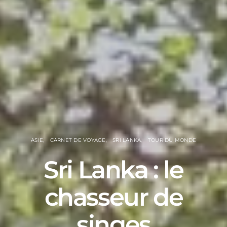
ASIE
CARNET DE VOYAGE
SRI LANKA
TOUR DU MONDE
Sri Lanka : le
chasseur de
singes