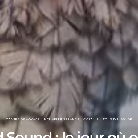
CARNET DE VOYAGE
NOUVELLE-ZÉLANDE
OCÉANIE
TOUR DU MONDE
d Sound : le jour où o