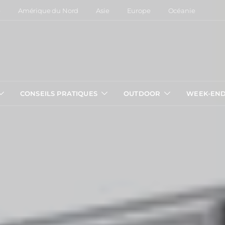
e
Amérique du Nord
Asie
Europe
Océanie
CONSEILS PRATIQUES
OUTDOOR
WEEK-EN