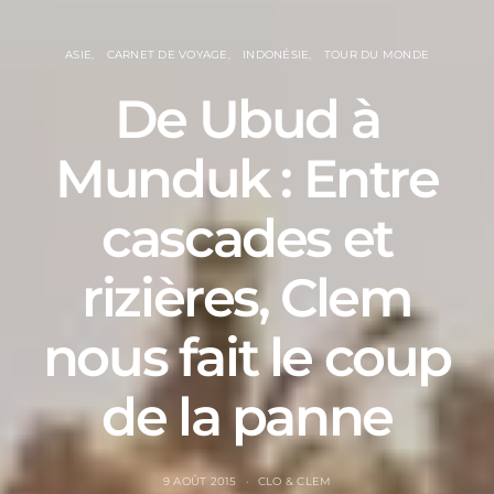
ASIE
CARNET DE VOYAGE
INDONÉSIE
TOUR DU MONDE
De Ubud à
Munduk : Entre
cascades et
rizières, Clem
nous fait le coup
de la panne
9 AOÛT 2015
CLO & CLEM