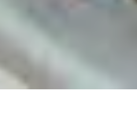
Cap sur Tual, au large de la Papouasie Occidentale !
Après 3 mois de roadtrip en Australie, nous avons la chance
d’être pris en tant qu’équipiers sur un voilier. Il part pour