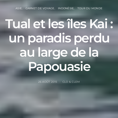
ASIE
CARNET DE VOYAGE
INDONÉSIE
TOUR DU MONDE
Tual et les îles Kai :
un paradis perdu
au large de la
Papouasie
26 AOÛT 2015
CLO & CLEM