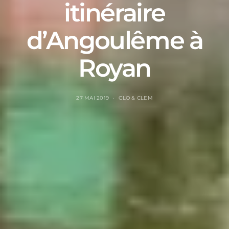
itinéraire
d’Angoulême à
Royan
27 MAI 2019
CLO & CLEM