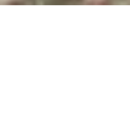
Après avoir visité la Sarre
, nous continuons notre voyage en
Allemagne en Forêt Noire. Contrairement à ce qu’on
pensait, la Forêt Noire ce n’est pas que de la forêt ! C’est
aussi des montagnes, des lacs et même des vignobles !
Durant 3 jours, nous avons sillonné les routes de la Forêt
Noire en traversant des paysages variés et magnifiques.
Nous avons également expérimenté des activités intenses,
qui nous ont parfois obligés à vaincre notre vertige. Nous
avons rigolé et nous nous sommes émerveillés.