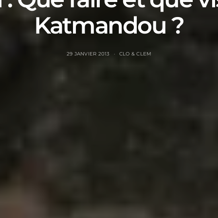
Katmandou ?
29 JANVIER 2013
CLO & CLEM