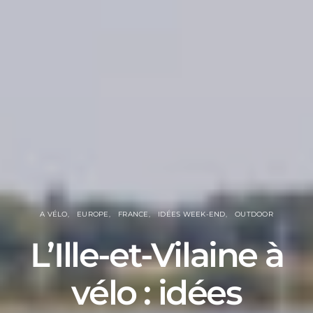
A VÉLO
EUROPE
FRANCE
IDÉES WEEK-END
OUTDOOR
L’Ille-et-Vilaine à
vélo : idées