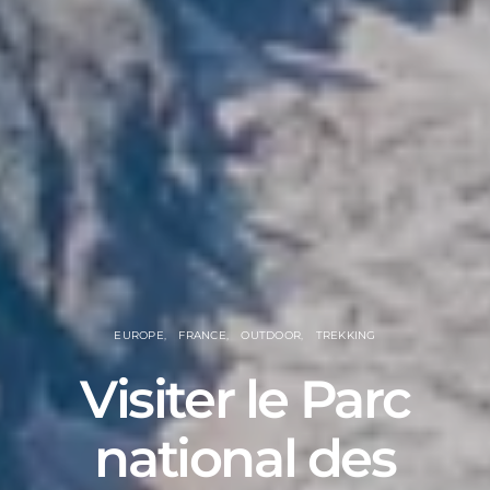
EUROPE
FRANCE
OUTDOOR
TREKKING
Visiter le Parc
national des